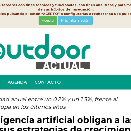
erceros con fines técnicos y funcionales, con fines analíticos y para mo
de sus hábitos de navegación.
kies pulsando el botón “ACEPTO” o configurarlas o rechazar su uso pu
Acepto
Más información
AGENDA
CONTACTO
ad anual entre un 0,2% y un 1,3%, frente al
ropa en los últimos años
igencia artificial obligan a la
sus estrategias de crecimien