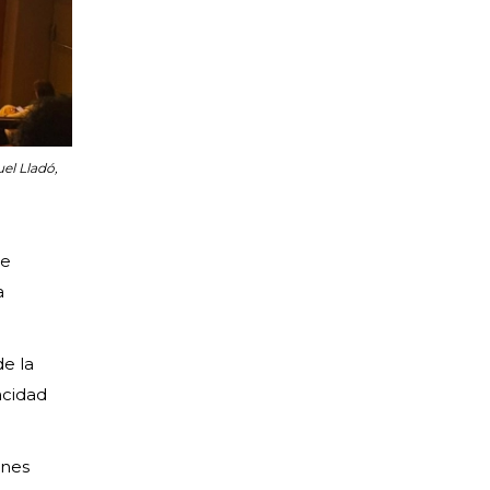
el Lladó,
 e
a
de la
acidad
ones