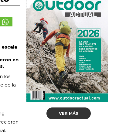
a escala
ieron en
s.
n los
e de la
ng
VER MÁS
frecieron
al.