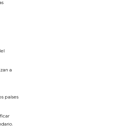
as
del
nzan a
os países
ficar
dario.