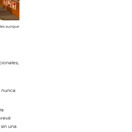
bles aunque
cionales,
e nunca
ra
prevé
 sin una