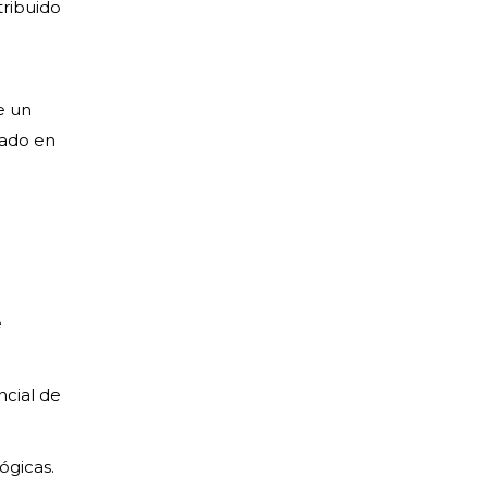
tribuido
e un
rado en
e
e
ncial de
ógicas.