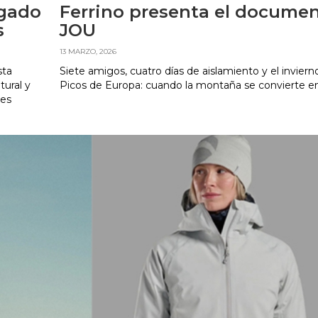
egado
Ferrino presenta el documen
s
JOU
13 MARZO, 2026
sta
Siete amigos, cuatro días de aislamiento y el inviern
tural y
Picos de Europa: cuando la montaña se convierte e
res