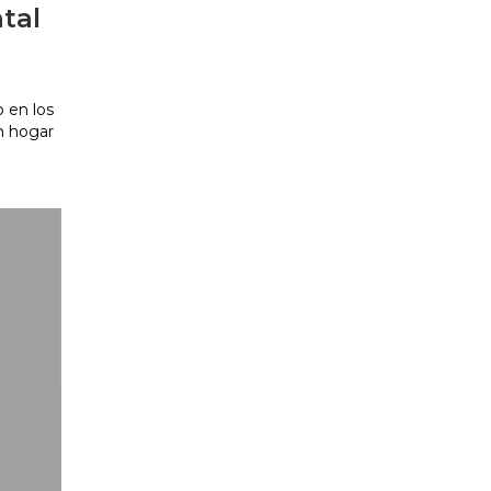
tal
o en los
n hogar