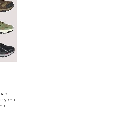
-nan
ar y mo-
rno.