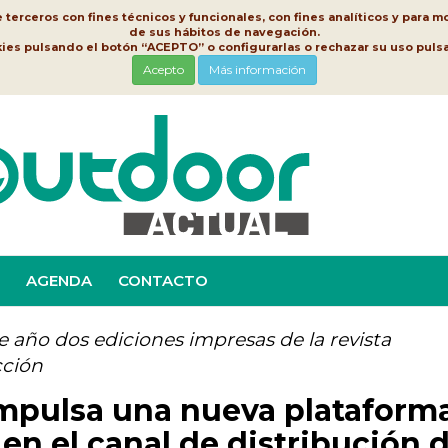
erceros con fines técnicos y funcionales, con fines analíticos y para mo
de sus hábitos de navegación.
kies pulsando el botón “ACEPTO” o configurarlas o rechazar su uso pu
Acepto
Más información
AGENDA
CONTACTO
te año dos ediciones impresas de la revista
cción
mpulsa una nueva plataform
 en el canal de distribución 