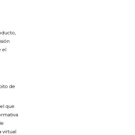
oducto,
isión
 el
bito de
 el que
formativa
de
 virtual