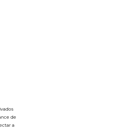
ivados
vance de
ectar a