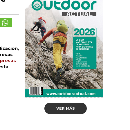
lización,
presas
presas
esta
VER MÁS