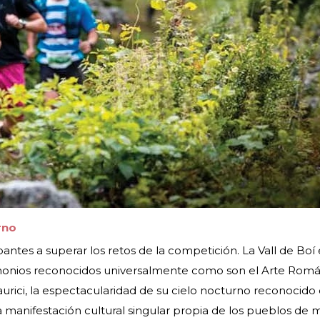
rno
cipantes a superar los retos de la competición. La Vall de Boí
imonios reconocidos universalmente como son el Arte Román
urici, la espectacularidad de su cielo nocturno reconocido 
 una manifestación cultural singular propia de los pueblos de