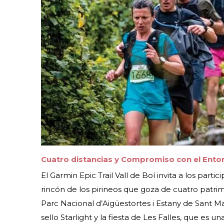
Cuatro distancias y Compromiso con el Ento
El Garmin Epic Trail Vall de Boí invita a los parti
rincón de los pirineos que goza de cuatro patr
Parc Nacional d’Aigüestortes i Estany de Sant Ma
sello Starlight y la fiesta de Les Falles, que es