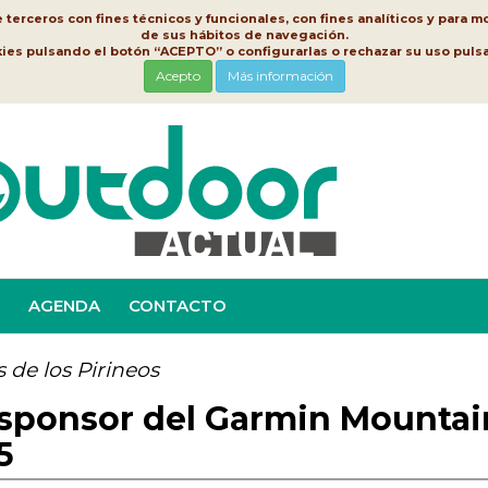
erceros con fines técnicos y funcionales, con fines analíticos y para mo
de sus hábitos de navegación.
kies pulsando el botón “ACEPTO” o configurarlas o rechazar su uso pu
Acepto
Más información
AGENDA
CONTACTO
 de los Pirineos
sponsor del Garmin Mountai
5