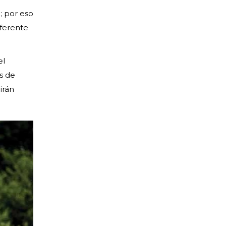
; por eso
eferente
el
s de
irán