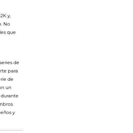
2K y,
o. No
des que
series de
orte para
erie de
on un
 durante
embros
ueños y