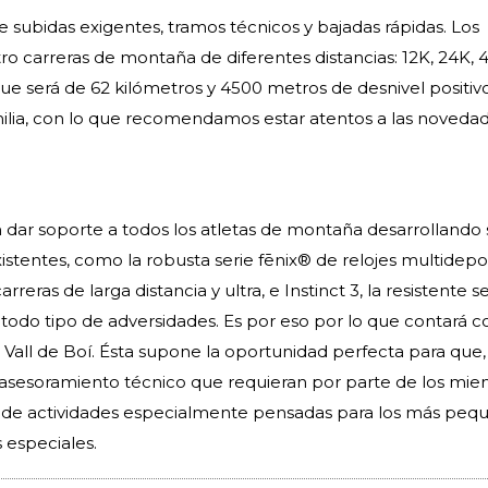
e subidas exigentes, tramos técnicos y bajadas rápidas. Los
 carreras de montaña de diferentes distancias: 12K, 24K, 4
 que será de 62 kilómetros y 4500 metros de desnivel positiv
amilia, con lo que recomendamos estar atentos a las noveda
ar soporte a todos los atletas de montaña desarrollando 
 existentes, como la robusta serie fēnix® de relojes multidep
arreras de larga distancia y ultra, e Instinct 3, la resistente s
odo tipo de adversidades. Es por eso por lo que contará c
Vall de Boí. Ésta supone la oportunidad perfecta para que,
el asesoramiento técnico que requieran por parte de los mi
r de actividades especialmente pensadas para los más peq
s especiales.