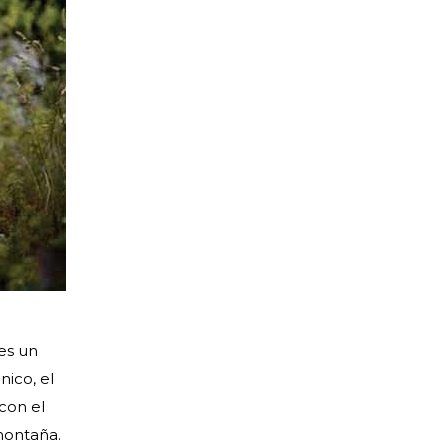
 es un
ico, el
con el
 montaña.