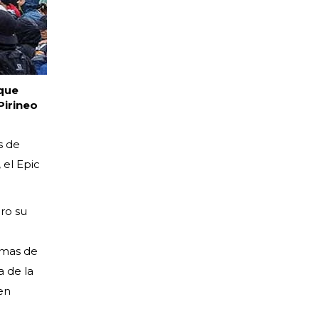
 que
Pirineo
s de
 el Epic
ro su
amas de
 de la
en