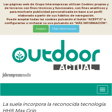
Las páginas web de Grupo Interempresas utilizan Cookies propias y
de terceros con fines técnicos y funcionales, con fines analíticos y
para mostrarle publicidad personalizada en base a un perfil
elaborado a partir de sus hábitos de navegación.
Puede aceptar todas las cookies pulsando el botón “ACEPTO” o
configurarlas o rechazar su uso pulsando en “MÁS INFORMACIÓN”.
Acepto
Más información
Conm
nave
La suela incorpora la reconocida tecnología
HH® Max Grip