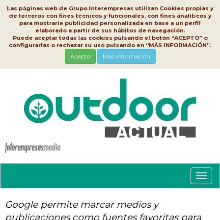
Las páginas web de Grupo Interempresas utilizan Cookies propias y
de terceros con fines técnicos y funcionales, con fines analíticos y
para mostrarle publicidad personalizada en base a un perfil
elaborado a partir de sus hábitos de navegación.
Puede aceptar todas las cookies pulsando el botón “ACEPTO” o
configurarlas o rechazar su uso pulsando en “MÁS INFORMACIÓN”.
Acepto
Más información
Conm
nave
Google permite marcar medios y
publicaciones como fuentes favoritas para