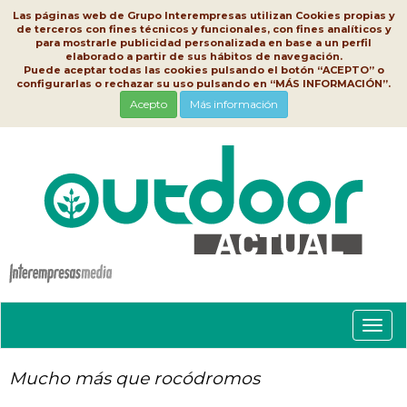
Las páginas web de Grupo Interempresas utilizan Cookies propias y
de terceros con fines técnicos y funcionales, con fines analíticos y
para mostrarle publicidad personalizada en base a un perfil
elaborado a partir de sus hábitos de navegación.
Puede aceptar todas las cookies pulsando el botón “ACEPTO” o
configurarlas o rechazar su uso pulsando en “MÁS INFORMACIÓN”.
Acepto
Más información
Conm
nave
Mucho más que rocódromos