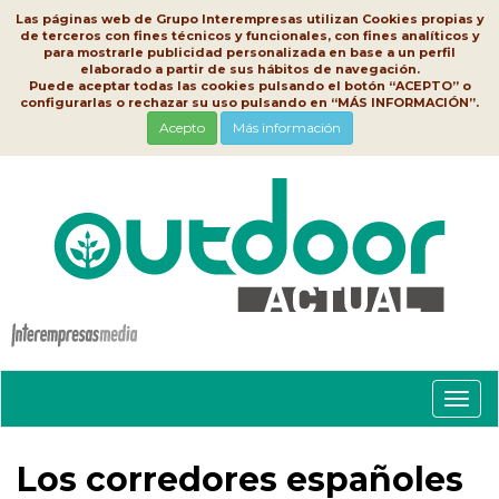
Las páginas web de Grupo Interempresas utilizan Cookies propias y
de terceros con fines técnicos y funcionales, con fines analíticos y
para mostrarle publicidad personalizada en base a un perfil
elaborado a partir de sus hábitos de navegación.
Puede aceptar todas las cookies pulsando el botón “ACEPTO” o
configurarlas o rechazar su uso pulsando en “MÁS INFORMACIÓN”.
Acepto
Más información
Conm
nave
Los corredores españoles