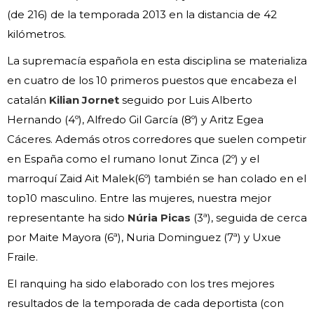
(de 216) de la temporada 2013 en la distancia de 42
kilómetros.
La supremacía española en esta disciplina se materializa
en cuatro de los 10 primeros puestos que encabeza el
catalán
Kilian Jornet
seguido por Luis Alberto
Hernando (4º), Alfredo Gil García (8º) y Aritz Egea
Cáceres. Además otros corredores que suelen competir
en España como el rumano Ionut Zinca (2º) y el
marroquí Zaid Ait Malek(6º) también se han colado en el
top10 masculino. Entre las mujeres, nuestra mejor
representante ha sido
Núria Picas
(3ª), seguida de cerca
por Maite Mayora (6ª), Nuria Dominguez (7ª) y Uxue
Fraile.
El ranquing ha sido elaborado con los tres mejores
resultados de la temporada de cada deportista (con