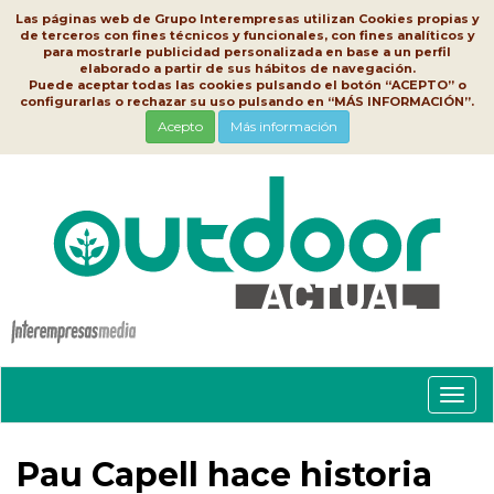
Las páginas web de Grupo Interempresas utilizan Cookies propias y
de terceros con fines técnicos y funcionales, con fines analíticos y
para mostrarle publicidad personalizada en base a un perfil
elaborado a partir de sus hábitos de navegación.
Puede aceptar todas las cookies pulsando el botón “ACEPTO” o
configurarlas o rechazar su uso pulsando en “MÁS INFORMACIÓN”.
Acepto
Más información
Conm
nave
Pau Capell hace historia