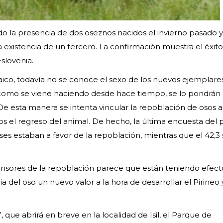
do la presencia de dos oseznos nacidos el invierno pasado y
 existencia de un tercero. La confirmación muestra el éxito
slovenia.
naico, todavía no se conoce el sexo de los nuevos ejemplare
como se viene haciendo desde hace tiempo, se lo pondrán 
 De esta manera se intenta vincular la repoblación de osos a
os el regreso del animal. De hecho, la última encuesta del
es estaban a favor de la repoblación, mientras que el 42,3 
efensores de la repoblación parece que están teniendo efect
a del oso un nuevo valor a la hora de desarrollar el Pirineo
”, que abrirá en breve en la localidad de Isil, el Parque de