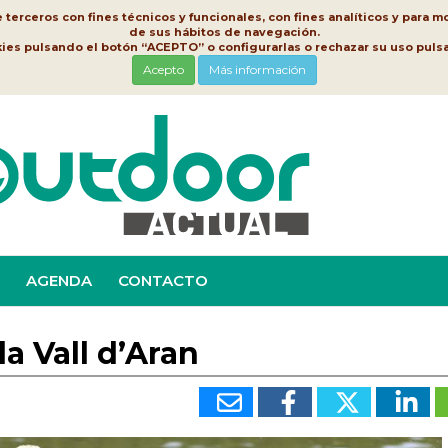
erceros con fines técnicos y funcionales, con fines analíticos y para mo
de sus hábitos de navegación.
kies pulsando el botón “ACEPTO” o configurarlas o rechazar su uso pu
Acepto
Más información
AGENDA
CONTACTO
a Vall d’Aran