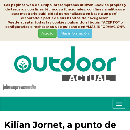
Las páginas web de Grupo Interempresas utilizan Cookies propias y
de terceros con fines técnicos y funcionales, con fines analíticos y
para mostrarle publicidad personalizada en base a un perfil
elaborado a partir de sus hábitos de navegación.
Puede aceptar todas las cookies pulsando el botón “ACEPTO” o
configurarlas o rechazar su uso pulsando en “MÁS INFORMACIÓN”.
Acepto
Más información
Conm
nave
Kilian Jornet, a punto de