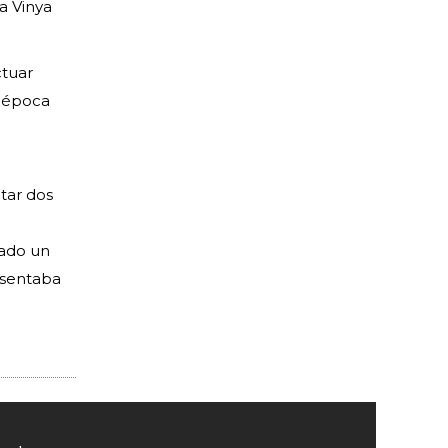
a Vinya
ctuar
a época
tar dos
tado un
esentaba