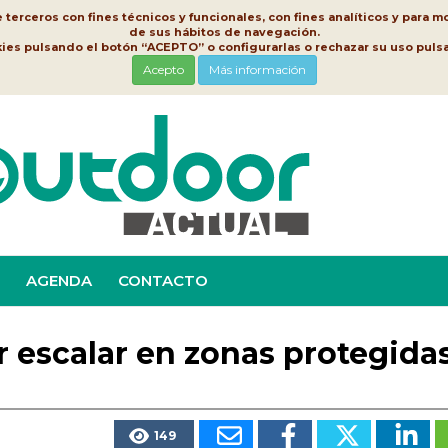
erceros con fines técnicos y funcionales, con fines analíticos y para mo
de sus hábitos de navegación.
kies pulsando el botón “ACEPTO” o configurarlas o rechazar su uso pu
Acepto
Más información
AGENDA
CONTACTO
 escalar en zonas protegida
149