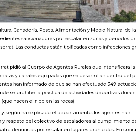
tura, Ganadería, Pesca, Alimentación y Medio Natural de la
pedientes sancionadores por escalar en zonas y períodos pr
errat. Las conductas están tipificadas como infracciones gr
rat pidió al Cuerpo de Agentes Rurales que intensificara la
s ferratas y canales equipadas que se desarrollan dentro del 
agentes han informado de que se han efectuado 349 actuaci
nde se prohíbe la práctica de actividades deportivas durant
 (que hacen el nido en las rocas).
s y, según ha explicado el departamento, los agentes han
 y respeto del colectivo de escaladores al cumplimiento de
atro denuncias por escalar en lugares prohibidos. En concr