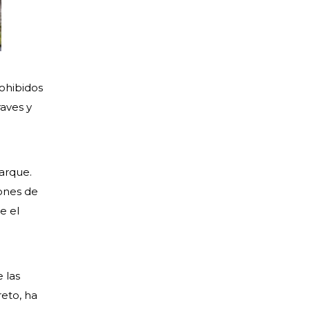
ohibidos
aves y
parque.
ones de
e el
 las
eto, ha