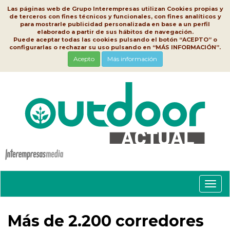
Las páginas web de Grupo Interempresas utilizan Cookies propias y
de terceros con fines técnicos y funcionales, con fines analíticos y
para mostrarle publicidad personalizada en base a un perfil
elaborado a partir de sus hábitos de navegación.
Puede aceptar todas las cookies pulsando el botón “ACEPTO” o
configurarlas o rechazar su uso pulsando en “MÁS INFORMACIÓN”.
Acepto
Más información
Conm
nave
Más de 2.200 corredores