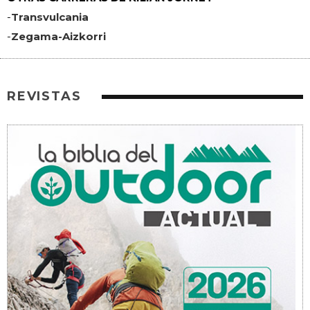
-
Transvulcania
-
Zegama-Aizkorri
REVISTAS