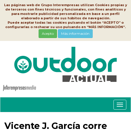
Las páginas web de Grupo Interempresas utilizan Cookies propias y
de terceros con fines técnicos y funcionales, con fines analíticos y
para mostrarle publicidad personalizada en base a un perfil
elaborado a partir de sus hábitos de navegación.
Puede aceptar todas las cookies pulsando el botón “ACEPTO” o
configurarlas o rechazar su uso pulsando en “MÁS INFORMACIÓN”.
Acepto
Más información
Conm
nave
Vicente J. García corre