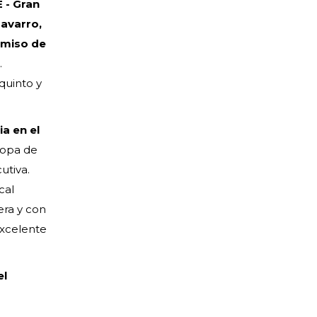
 - Gran
avarro,
rmiso de
.
 quinto y
a en el
Copa de
utiva.
cal
era y con
excelente
el