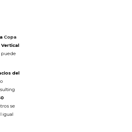
la
Copa
 Vertical
s puede
acios del
to
sulting
50
stros se
 igual