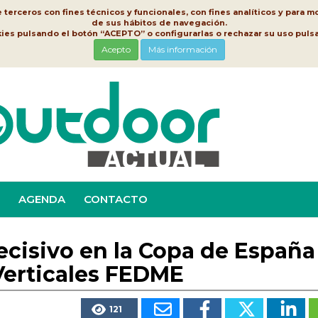
erceros con fines técnicos y funcionales, con fines analíticos y para mo
de sus hábitos de navegación.
kies pulsando el botón “ACEPTO” o configurarlas o rechazar su uso pu
Acepto
Más información
AGENDA
CONTACTO
decisivo en la Copa de España
Verticales FEDME
121