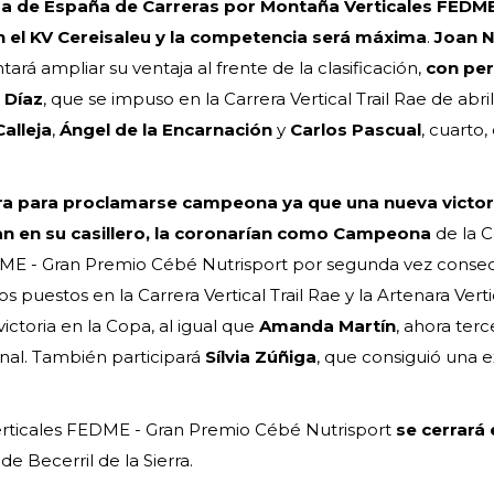
opa de España de Carreras por Montaña Verticales FEDME
 el KV Cereisaleu y la competencia será máxima
.
Joan N
tará ampliar su ventaja al frente de la clasificación,
con pe
 Díaz
, que se impuso en la Carrera Vertical Trail Rae de abril
alleja
,
Ángel de la Encarnación
y
Carlos Pascual
, cuarto,
ara para proclamarse campeona ya que una nueva victori
ran en su casillero, la coronarían como Campeona
de la 
ME - Gran Premio Cébé Nutrisport por segunda vez consec
puestos en la Carrera Vertical Trail Rae y la Artenara Verti
victoria en la Copa, al igual que
Amanda Martín
, ahora terc
inal. También participará
Sílvia Zúñiga
, que consiguió una 
rticales FEDME - Gran Premio Cébé Nutrisport
se cerrará 
de Becerril de la Sierra.