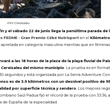
©KV Cereisaleu
in y el sábado 22 de junio llega la penúltima parada de 
es FEDME - Gran Premio Cébé Nutrisport
en el
Kilómetro
muy apretada en categoría masculina mientras que en fémina
ncará a las 18 horas de la plaza de la playa fluvial de Pal
co Cereisaleu del mismo municipio
. La prueba es en forma
 30 segundos y está organizada por La Sierra Adventure Con
enso es de 3.9 kilómetros con un desnivel positivo de 9
lidad por superficie técnica y sendero
. Los mejores regi
ombiano Saúl Padua fijó el récord de la prueba con 33:36, al
de España de la especialidad.