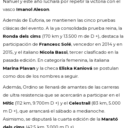
Nahuel y este año luchará por repetir la victoria con el
vasco
Imanol Aleson
.
Además de Euforia, se mantienen las cinco pruebas
clásicas del evento. A la ya consolidada prueba reina, la
Ronda dels cims
(170 km y 13.500 m de D +), destaca la
participación de
Francesc Solé
, vencedor en 2014 y en
2015, y el italiano
Nicola Bassi
, tercer clasificado en la
pasada edición. En categoría femenina, la italiana
Marina Plavan
y la checa
Eliska Kaniová
se postulan
como dos de los nombres a seguir.
Además, Ordino se llenará de amantes de las carreras
de ultra resistencia que se acercarán a participar en el
Mític
(112 km, 9.700m D +) y el
Celestrail
(83 km, 5.000
m D +), que arrancará el sábado a medianoche.
Asimismo, se disputará la cuarta edición de la
Marató
dels cims
(42,5 km, 3.000 m D +).