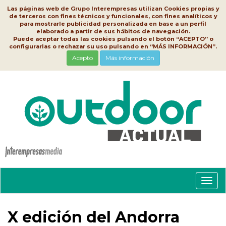
Las páginas web de Grupo Interempresas utilizan Cookies propias y
de terceros con fines técnicos y funcionales, con fines analíticos y
para mostrarle publicidad personalizada en base a un perfil
elaborado a partir de sus hábitos de navegación.
Puede aceptar todas las cookies pulsando el botón “ACEPTO” o
configurarlas o rechazar su uso pulsando en “MÁS INFORMACIÓN”.
Acepto
Más información
Conm
nave
X edición del Andorra