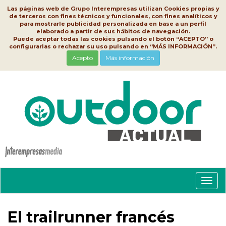
Las páginas web de Grupo Interempresas utilizan Cookies propias y
de terceros con fines técnicos y funcionales, con fines analíticos y
para mostrarle publicidad personalizada en base a un perfil
elaborado a partir de sus hábitos de navegación.
Puede aceptar todas las cookies pulsando el botón “ACEPTO” o
configurarlas o rechazar su uso pulsando en “MÁS INFORMACIÓN”.
Acepto
Más información
Conm
nave
El trailrunner francés