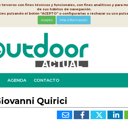
erceros con fines técnicos y funcionales, con fines analíticos y para mo
de sus hábitos de navegación.
kies pulsando el botón “ACEPTO” o configurarlas o rechazar su uso pu
Acepto
Más información
AGENDA
CONTACTO
iovanni Quirici