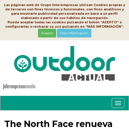
Las páginas web de Grupo Interempresas utilizan Cookies propias y
de terceros con fines técnicos y funcionales, con fines analíticos y
para mostrarle publicidad personalizada en base a un perfil
elaborado a partir de sus hábitos de navegación.
Puede aceptar todas las cookies pulsando el botón “ACEPTO” o
configurarlas o rechazar su uso pulsando en “MÁS INFORMACIÓN”.
Acepto
Más información
Conm
nave
The North Face renueva