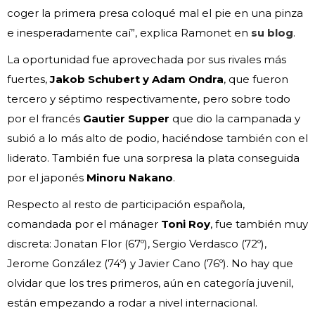
coger la primera presa coloqué mal el pie en una pinza
e inesperadamente caí”, explica Ramonet en
su blog
.
La oportunidad fue aprovechada por sus rivales más
fuertes,
Jakob Schubert y Adam Ondra
, que fueron
tercero y séptimo respectivamente, pero sobre todo
por el francés
Gautier Supper
que dio la campanada y
subió a lo más alto de podio, haciéndose también con el
liderato. También fue una sorpresa la plata conseguida
por el japonés
Minoru Nakano
.
Respecto al resto de participación española,
comandada por el mánager
Toni Roy
, fue también muy
discreta: Jonatan Flor (67º), Sergio Verdasco (72º),
Jerome González (74º) y Javier Cano (76º). No hay que
olvidar que los tres primeros, aún en categoría juvenil,
están empezando a rodar a nivel internacional.