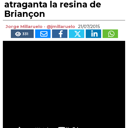
atraganta la resina de
Briançon
Jorge Millaruelo - @jmillaruelo
21/07/2015
331